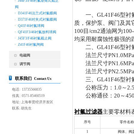
J44F3/F46衬氟塑角式截止
阀
D341F46法兰式衬氟蝶阀
一、GL41F46型
D371F46对夹式衬氟蝶阀
质，保护泵、阀门及其它设
Q41F46衬氟球阀
100目/cm2通油网为1
QF41F3/46衬氟放料球阀
均采用耐腐蚀性极强的
J45F3/F46衬氟截止阀
Z41F46衬氟闸阀
二、GL41F46型衬
法兰尺寸PN1.0MPa按G
电磁阀
法兰尺寸PN1.6MPa按G
调节阀
法兰尺寸PN2.5MPa按G
联系我们
三、GL41F46型衬
Contact Us
公称压力：1.0～2.5
电话: 13735566835
公称通径：20～45
传真: 0571-85460519
地址: 上海奉贤经济开发区
联系: 胡先生
衬氟过滤器
主要零材料
序号
零件名称
1
阀体、阀