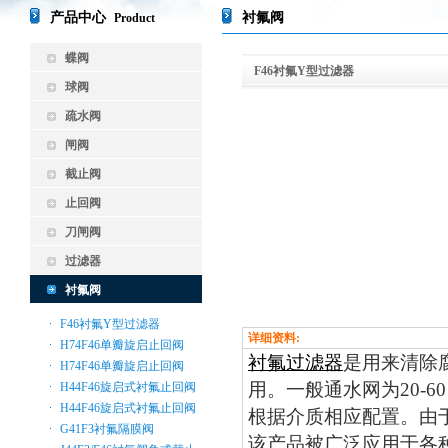
产品中心
衬氟阀
Product
蝶阀
F46衬氟Y型过滤器
球阀
疏水阀
闸阀
截止阀
止回阀
刀闸阀
过滤器
衬氟阀
F46衬氟Y型过滤器
详细资料:
H74F46单瓣旋启止回阀
衬氟过滤器
是用来清除
H74F46单瓣旋启止回阀
用。一般通水网为20-60目
H44F46旋启式衬氟止回阀
H44F46旋启式衬氟止回阀
根据介质相应配置。由
G41F3衬氟隔膜阀
该产品被广泛应用于各