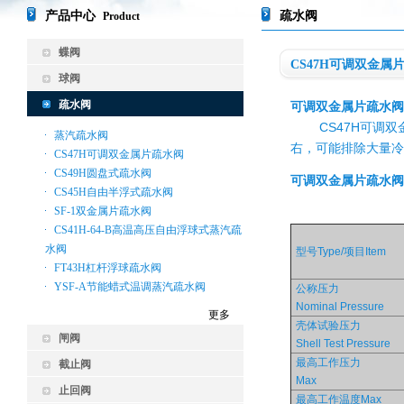
产品中心
疏水阀
Product
蝶阀
CS47H可调双金属
球阀
疏水阀
可调双金属片
疏水阀
CS47H可调双金
蒸汽疏水阀
右，可能排除大量冷
CS47H可调双金属片疏水阀
CS49H圆盘式疏水阀
可调双金属
片疏水阀
CS45H自由半浮式疏水阀
SF-1双金属片疏水阀
CS41H-64-B高温高压自由浮球式蒸汽疏
水阀
型号Type/项目Item
FT43H杠杆浮球疏水阀
YSF-A节能蜡式温调蒸汽疏水阀
公称压力
Nominal Pressure
更多
壳体试验压力
闸阀
Shell Test Pressure
最高工作压力
截止阀
Max
止回阀
最高工作温度Max