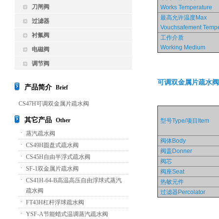
刀闸阀
Works Temperature
最高允许温度Max
过滤器
Vouchsafement Tempe
衬氟阀
工作介质
Working Medium
电磁阀
调节阀
可调双金属片疏水
阀
产品简介
Brief
CS47H可调双金属片疏水阀
其它产品
Other
型号Type/项目Item
蒸汽疏水阀
阀体Body
CS49H圆盘式疏水阀
阀盖Donner
CS45H自由半浮式疏水阀
阀芯
SF-1双金属片疏水阀
阀座Seat
CS41H-64-B高温高压自由浮球式蒸汽
热敏元件
疏水阀
过滤器Percolator
FT43H杠杆浮球疏水阀
YSF-A节能蜡式温调蒸汽疏水阀