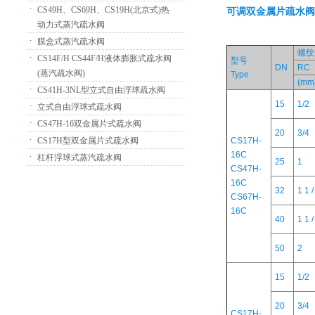
CS49H、CS69H、CS19H(北京式)热
可调双金属片
疏水阀
动力式蒸汽疏水阀
膜盒式蒸汽疏水阀
螺纹
CS14F/H CS44F/H液体膨胀式疏水阀
型号
DN
RC
(蒸汽疏水阀)
Type
(mm
CS41H-3NL型立式自由浮球疏水阀
15
1/2
立式自由浮球式疏水阀
CS47H-16双金属片式疏水阀
20
3/4
CS17H型双金属片式疏水阀
CS17H-
16C
杠杆浮球式蒸汽疏水阀
25
1
CS47H-
16C
32
1 1 /
CS67H-
16C
40
1 1 /
50
2
15
1/2
20
3/4
CS17H-